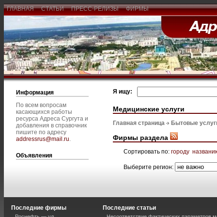
ГЛАВНАЯ
СТАТЬИ
ПРЕСС-РЕЛИЗЫ
ФИРМЫ
Я ищу:
Информация
По всем вопросам
Медицинские услуги
касающихся работы
ресурса Адреса Сургута и
Главная страница
Бытовые услуг
добавления в справочник
пишите по адресу
Фирмы раздела
addressrus@mail.ru
.
Сортировать по:
городу
названи
Объявления
Выберите регион:
Последние фирмы
Последние статьи
Роснефть — ул.
Несоответствие фактических параметров м