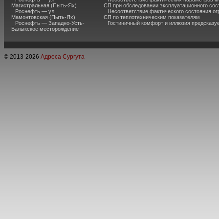
Магистральная (Пыть-Ях)
СП при обследовании эксплуатационного сос
Роснефть — ул.
Несоответствие фактического состояния о
Мамонтовская (Пыть-Ях)
СП по теплотехническим показателям
Роснефть — Западно-Усть-
Гостиничный комфорт и иллюзия предсказу
Балыкское месторождение
© 2013-
2026
Адреса Сургута