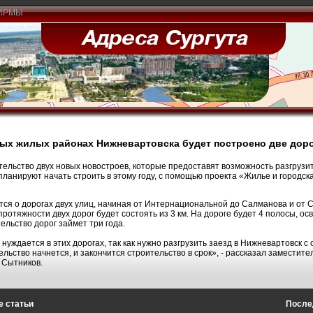
ИРМЫ
ых жилых районах Нижневартовска будет построено две дор
ельство двух новых новостроев, которые предоставят возможность разгрузит
планируют начать строить в этому году, с помощью проекта «Жилье и городск
тся о дорогах двух улиц, начиная от Интернациональной до Салманова и от
протяжности двух дорог будет состоять из 3 км. На дороге будет 4 полосы, о
ельство дорог займет три года.
 нуждается в этих дорогах, так как нужно разгрузить заезд в Нижневартовск 
ельство начнется, и закончится строительство в срок», - рассказал заместите
 Сытников.
 статьи
После