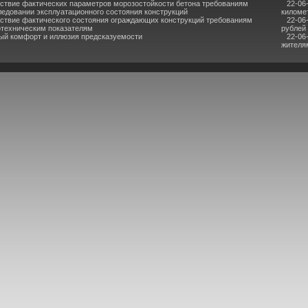
ствие фактических параметров морозостойкости бетона требованиям
22-06
ледовании эксплуатационного состояния конструкций
киломе
ствие фактического состояния ограждающих конструкций требованиям
22-06
отехническим показателям
рублей
ый комфорт и иллюзия предсказуемости
22-06
жителя