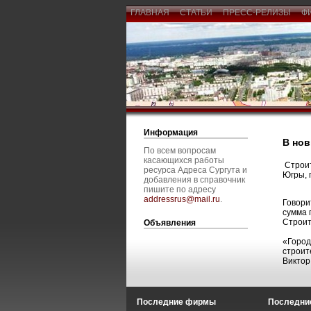
ГЛАВНАЯ
СТАТЬИ
ПРЕСС-РЕЛИЗЫ
Ф
Информация
В нов
По всем вопросам
касающихся работы
Строит
ресурса Адреса Сургута и
Югры, 
добавления в справочник
пишите по адресу
addressrus@mail.ru
.
Говори
сумма 
Строит
Объявления
«Город
строит
Виктор
Последние фирмы
Последние