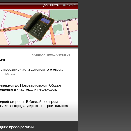
добавить
ФИРМУ
к списку пресс-релизов
оги
ь проезжие части автономного округа –
ая среда».
 Северной до Нововартовской. Общая
свещение и участок для пешеходов.
с одной стороны. В ближайшее время
ль главы города, директор строительства
дние пресс-релизы