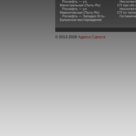
Роснефть — ул.
Несоответ
Магистральная (Пыть-Ях)
СП при обс
Роснефть — ул.
Несоответ
Мамонтовская (Пыть-Ях)
СП по тепл
Роснефть — Западно-Усть-
Гостиничн
Балыкское месторождение
© 2013-
2026
Адреса Сургута