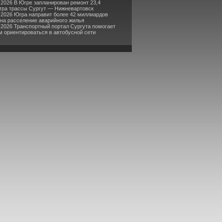
-2026 В Югре запланирован ремонт 23,4
тра трассы Сургут — Нижневартовск
-2026 Югра направит более 42 миллиардов
 на расселение аварийного жилья
-2026 Транспортный портал Сургута помогает
м ориентироваться в автобусной сети