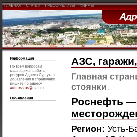
ГЛАВНАЯ
СТАТЬИ
ПРЕСС-РЕЛИЗЫ
ФИРМЫ
АЗС, гаражи
Информация
По всем вопросам
касающихся работы
Главная стран
ресурса Адреса Сургута и
добавления в справочник
пишите по адресу
стоянки
addressrus@mail.ru
.
Роснефть —
Объявления
месторожде
Регион:
Усть-Б