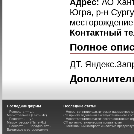
Адрес:
АО Хант
Югра, р-н Сург
месторождение
Контактный т
Полное опи
ДТ. Яндекс.Зап
Дополнител
Последние фирмы
Последние статьи
Роснефть — ул.
Несоответствие фактических параметров м
Магистральная (Пыть-Ях)
СП при обследовании эксплуатационного сос
Роснефть — ул.
Несоответствие фактического состояния о
Мамонтовская (Пыть-Ях)
СП по теплотехническим показателям
Роснефть — Западно-Усть-
Гостиничный комфорт и иллюзия предсказу
Балыкское месторождение