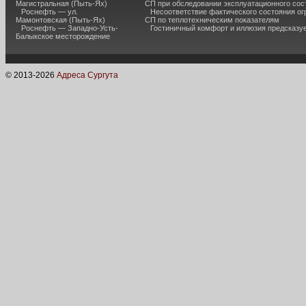
Магистральная (Пыть-Ях)
СП при обследовании эксплуатационного сос
Роснефть — ул.
Несоответствие фактического состояния о
Мамонтовская (Пыть-Ях)
СП по теплотехническим показателям
Роснефть — Западно-Усть-
Гостиничный комфорт и иллюзия предсказу
Балыкское месторождение
© 2013-
2026
Адреса Сургута