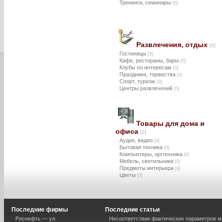
Тренинги, семинары
[0]
Развлечения, отдых
[0]
Гостиницы
[0]
Кафе, рестораны, бары
[0]
Клубы по интересам
[0]
Праздники, торжества
[0]
Спорт, туризм
[0]
Центры развлечений
[0]
Товары для дома и
офиса
[0]
Аудио, видео
[0]
Бытовая техника
[0]
Компьютеры, оргтехника
[0]
Мебель, светильники
[0]
Предметы интерьера
[0]
Цветы
[0]
Последние фирмы
Последние статьи
Роснефть — ул.
Несоответствие фактических параметров м