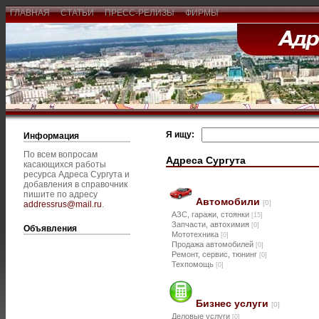
ГЛАВНАЯ
СТАТЬИ
ПРЕСС-РЕЛИЗЫ
ФИРМЫ
Я ищу:
Информация
По всем вопросам
Адреса Сургута
касающихся работы
ресурса Адреса Сургута и
добавления в справочник
пишите по адресу
Автомобили
[0]
addressrus@mail.ru
.
АЗС, гаражи, стоянки
[15]
Запчасти, автохимия
[0]
Объявления
Мототехника
[0]
Продажа автомобилей
[0]
Ремонт, сервис, тюнинг
[0]
Техпомощь
[0]
Бизнес услуги
[0]
Деловые услуги
[0]