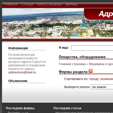
ГЛАВНАЯ
СТАТЬИ
ПРЕСС-РЕЛИЗЫ
ФИРМЫ
Я ищу:
Информация
По всем вопросам
Лекарства, оборудование
касающихся работы
ресурса Адреса Сургута и
Главная страница
Медицина и зд
добавления в справочник
пишите по адресу
Фирмы раздела
addressrus@mail.ru
.
Сортировать по:
городу
названи
Объявления
Выберите регион:
Последние фирмы
Последние статьи
Роснефть — ул.
Несоответствие фактических параметров м