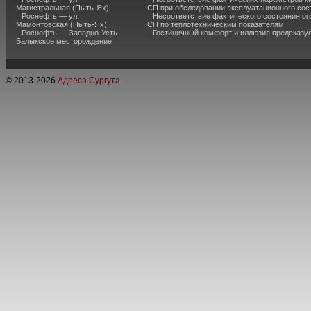
Магистральная (Пыть-Ях)
СП при обследовании эксплуатационного сос
Роснефть — ул.
Несоответствие фактического состояния о
Мамонтовская (Пыть-Ях)
СП по теплотехническим показателям
Роснефть — Западно-Усть-
Гостиничный комфорт и иллюзия предсказу
Балыкское месторождение
© 2013-
2026
Адреса Сургута