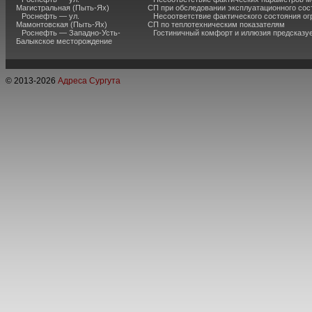
Магистральная (Пыть-Ях)
СП при обследовании эксплуатационного сос
Роснефть — ул.
Несоответствие фактического состояния о
Мамонтовская (Пыть-Ях)
СП по теплотехническим показателям
Роснефть — Западно-Усть-
Гостиничный комфорт и иллюзия предсказу
Балыкское месторождение
© 2013-
2026
Адреса Сургута