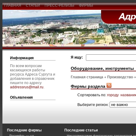
ГЛАВНАЯ
СТАТЬИ
ПРЕСС-РЕЛИЗЫ
ФИРМЫ
Я ищу:
Информация
По всем вопросам
Оборудование, инструменты
касающихся работы
ресурса Адреса Сургута и
Главная страница
Производство
добавления в справочник
пишите по адресу
Фирмы раздела
addressrus@mail.ru
.
Сортировать по:
городу
названи
Объявления
Выберите регион:
Последние фирмы
Последние статьи
Роснефть — ул.
Несоответствие фактических параметров м