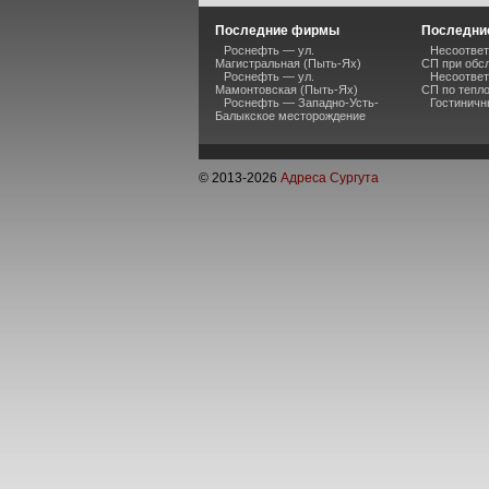
Последние фирмы
Последние
Роснефть — ул.
Несоответ
Магистральная (Пыть-Ях)
СП при обс
Роснефть — ул.
Несоответ
Мамонтовская (Пыть-Ях)
СП по тепл
Роснефть — Западно-Усть-
Гостиничн
Балыкское месторождение
© 2013-
2026
Адреса Сургута