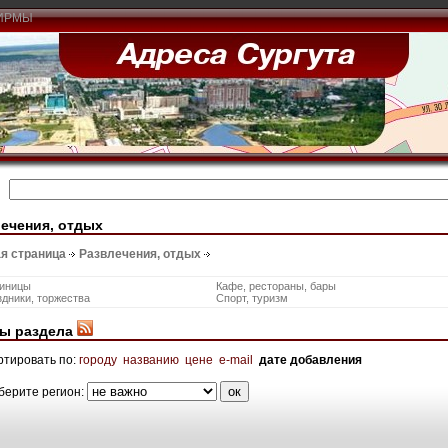
ИРМЫ
ечения, отдых
я страница
Развлечения, отдых
тиницы
Кафе, рестораны, бары
дники, торжества
Спорт, туризм
ы раздела
ртировать по:
городу
названию
цене
e-mail
дате добавления
берите регион: