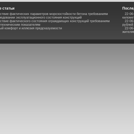
 статьи
После
ствие фактических параметров морозостойкости бетона требованиям
22-06
ледовании эксплуатационного состояния конструкций
киломе
ствие фактического состояния ограждающих конструкций требованиям
22-06
отехническим показателям
рублей
ый комфорт и иллюзия предсказуемости
22-06
жителя