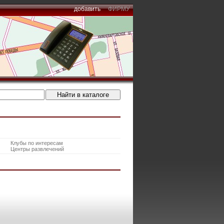
добавить
ФИРМУ
Клубы по интересам
Центры развлечений