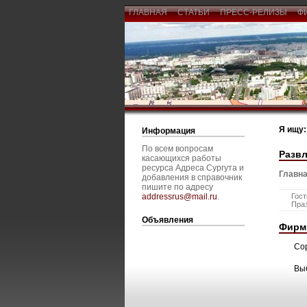
ГЛАВНАЯ
СТАТЬИ
ПРЕСС-РЕЛИЗЫ
Ф
Я ищу:
Информация
По всем вопросам
Развл
касающихся работы
ресурса Адреса Сургута и
Главна
добавления в справочник
пишите по адресу
addressrus@mail.ru
.
Гос
Праз
Объявления
Фирм
Со
Вы