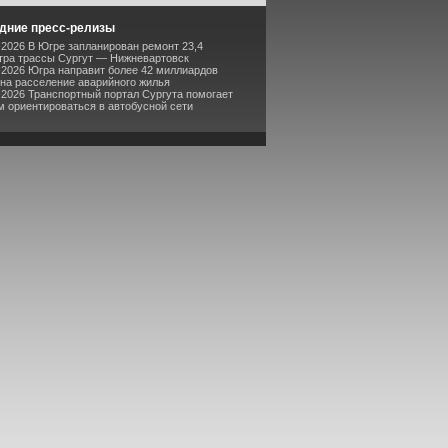
дние пресс-релизы
-2026 В Югре запланирован ремонт 23,4
тра трассы Сургут — Нижневартовск
-2026 Югра направит более 42 миллиардов
 на расселение аварийного жилья
-2026 Транспортный портал Сургута помогает
м ориентироваться в автобусной сети