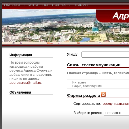
ГЛАВНАЯ
СТАТЬИ
ПРЕСС-РЕЛИЗЫ
ФИРМЫ
Я ищу:
Информация
По всем вопросам
Связь, телекоммуникации
касающихся работы
ресурса Адреса Сургута и
Главная страница
Связь, телеком
добавления в справочник
пишите по адресу
addressrus@mail.ru
.
Интернет
Радио, телевидение
Объявления
Фирмы раздела
Сортировать по:
городу
названи
Выберите регион: