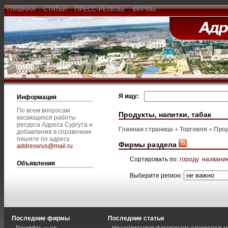
ГЛАВНАЯ
СТАТЬИ
ПРЕСС-РЕЛИЗЫ
ФИРМЫ
Я ищу:
Информация
По всем вопросам
Продукты, напитки, табак
касающихся работы
ресурса Адреса Сургута и
Главная страница
Торговля
Прод
добавления в справочник
пишите по адресу
Фирмы раздела
addressrus@mail.ru
.
Сортировать по:
городу
названи
Объявления
Выберите регион:
Последние фирмы
Последние статьи
Роснефть — ул.
Несоответствие фактических параметров м