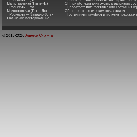
Магистральная (Пыть-Ях)
СП при обследовании эксплуатационного сос
Роснефть — ул.
Несоответствие фактического состояния о
Мамонтовская (Пыть-Ях)
СП по теплотехническим показателям
Роснефть — Западно-Усть-
Гостиничный комфорт и иллюзия предсказу
Балыкское месторождение
© 2013-
2026
Адреса Сургута