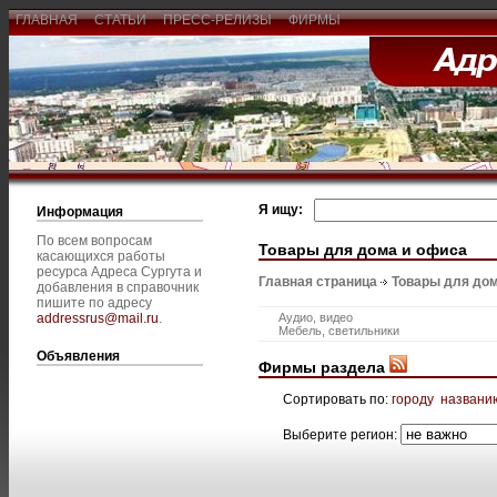
ГЛАВНАЯ
СТАТЬИ
ПРЕСС-РЕЛИЗЫ
ФИРМЫ
Я ищу:
Информация
По всем вопросам
Товары для дома и офиса
касающихся работы
ресурса Адреса Сургута и
Главная страница
Товары для дом
добавления в справочник
пишите по адресу
addressrus@mail.ru
.
Аудио, видео
Мебель, светильники
Объявления
Фирмы раздела
Сортировать по:
городу
названи
Выберите регион: