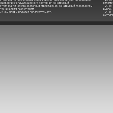
ледовании эксплуатационного состояния конструкций
киломе
ствие фактического состояния ограждающих конструкций требованиям
22-06
отехническим показателям
рублей
ый комфорт и иллюзия предсказуемости
22-06
жителя