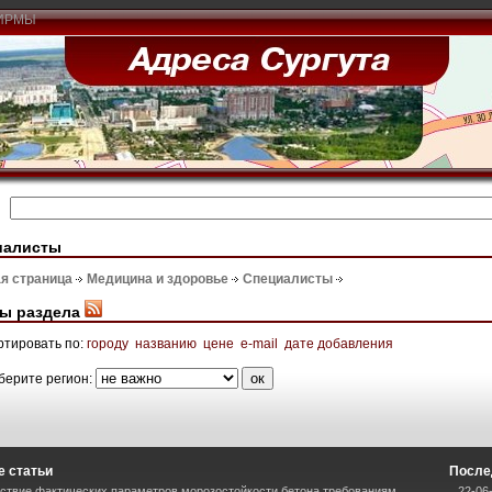
ИРМЫ
иалисты
я страница
Медицина и здоровье
Специалисты
ы раздела
ртировать по:
городу
названию
цене
e-mail
дате добавления
берите регион:
 статьи
После
ствие фактических параметров морозостойкости бетона требованиям
22-06