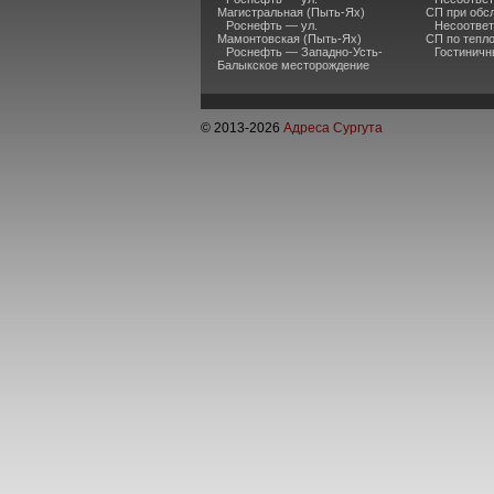
Магистральная (Пыть-Ях)
СП при обс
Роснефть — ул.
Несоответ
Мамонтовская (Пыть-Ях)
СП по тепл
Роснефть — Западно-Усть-
Гостиничн
Балыкское месторождение
© 2013-
2026
Адреса Сургута