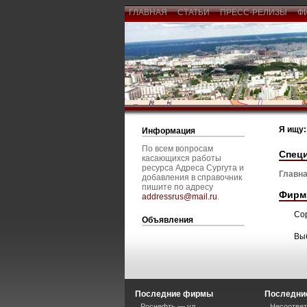
ГЛАВНАЯ
СТАТЬИ
ПРЕСС-РЕЛИЗЫ
Ф
Я ищу:
Информация
По всем вопросам
Спец
касающихся работы
ресурса Адреса Сургута и
Главна
добавления в справочник
пишите по адресу
Фирм
addressrus@mail.ru
.
Со
Объявления
Вы
Последние фирмы
Последние
Роснефть — ул.
Несоответ