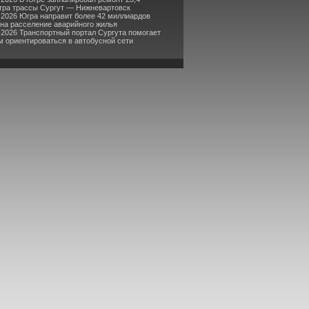
тра трассы Сургут — Нижневартовск
-2026 Югра направит более 42 миллиардов
 на расселение аварийного жилья
-2026 Транспортный портал Сургута помогает
м ориентироваться в автобусной сети