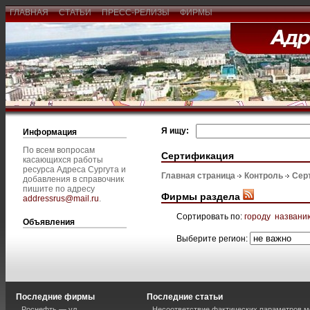
ГЛАВНАЯ
СТАТЬИ
ПРЕСС-РЕЛИЗЫ
ФИРМЫ
Я ищу:
Информация
По всем вопросам
Сертификация
касающихся работы
ресурса Адреса Сургута и
Главная страница
Контроль
Сер
добавления в справочник
пишите по адресу
Фирмы раздела
addressrus@mail.ru
.
Сортировать по:
городу
названи
Объявления
Выберите регион:
Последние фирмы
Последние статьи
Роснефть — ул.
Несоответствие фактических параметров м