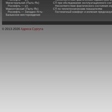
Магистральная (Пыть-Ях)
СП при обследовании эксплуатационного сос
Роснефть — ул.
Несоответствие фактического состояния о
Мамонтовская (Пыть-Ях)
СП по теплотехническим показателям
Роснефть — Западно-Усть-
Гостиничный комфорт и иллюзия предсказу
Балыкское месторождение
© 2013-
2026
Адреса Сургута