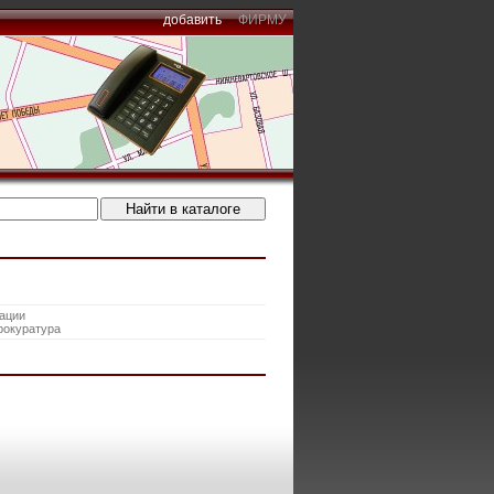
добавить
ФИРМУ
ации
рокуратура