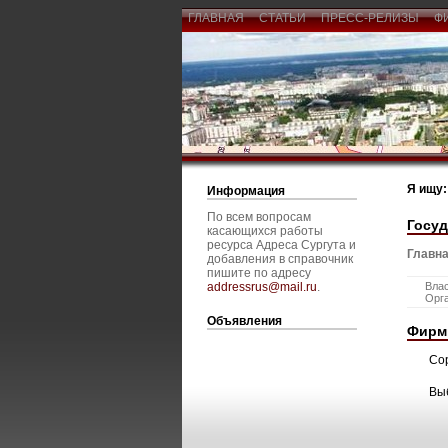
ГЛАВНАЯ
СТАТЬИ
ПРЕСС-РЕЛИЗЫ
Ф
Я ищу:
Информация
По всем вопросам
Госу
касающихся работы
ресурса Адреса Сургута и
Главна
добавления в справочник
пишите по адресу
addressrus@mail.ru
.
Вла
Орг
Объявления
Фирм
Со
Вы