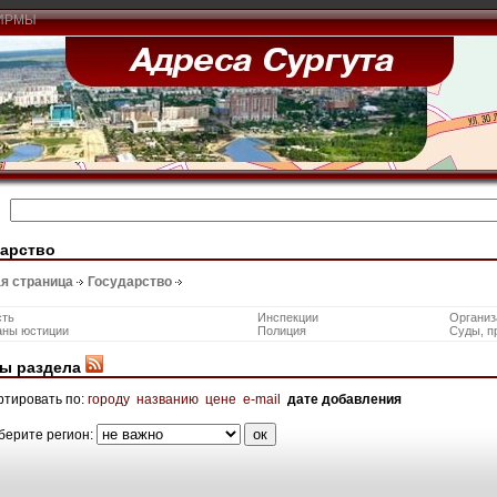
ИРМЫ
дарство
я страница
Государство
сть
Инспекции
Организ
аны юстиции
Полиция
Суды, п
ы раздела
ртировать по:
городу
названию
цене
e-mail
дате добавления
берите регион: