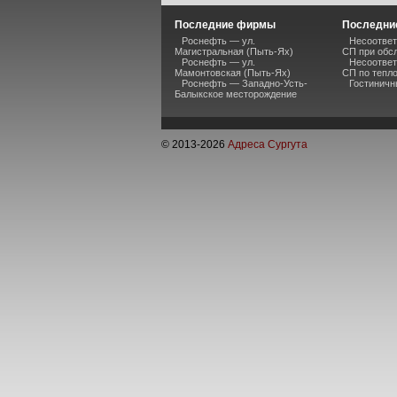
Последние фирмы
Последние
Роснефть — ул.
Несоответ
Магистральная (Пыть-Ях)
СП при обс
Роснефть — ул.
Несоответ
Мамонтовская (Пыть-Ях)
СП по тепл
Роснефть — Западно-Усть-
Гостиничн
Балыкское месторождение
© 2013-
2026
Адреса Сургута