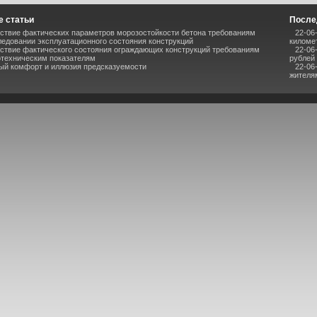
 статьи
После
ствие фактических параметров морозостойкости бетона требованиям
22-06
ледовании эксплуатационного состояния конструкций
киломе
ствие фактического состояния ограждающих конструкций требованиям
22-06
отехническим показателям
рублей
ый комфорт и иллюзия предсказуемости
22-06
жителя