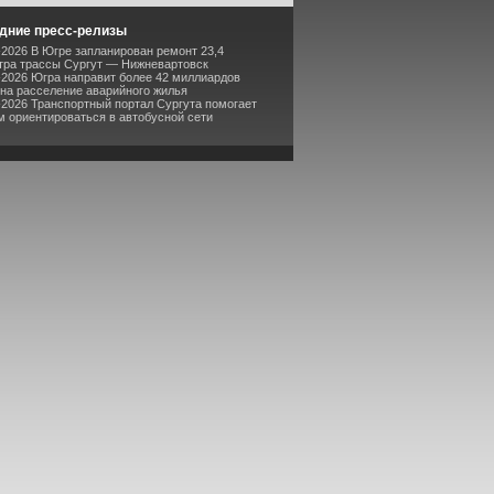
дние пресс-релизы
-2026 В Югре запланирован ремонт 23,4
тра трассы Сургут — Нижневартовск
-2026 Югра направит более 42 миллиардов
 на расселение аварийного жилья
-2026 Транспортный портал Сургута помогает
м ориентироваться в автобусной сети