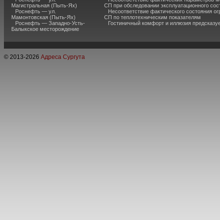
Магистральная (Пыть-Ях)
СП при обследовании эксплуатационного сос
Роснефть — ул.
Несоответствие фактического состояния о
Мамонтовская (Пыть-Ях)
СП по теплотехническим показателям
Роснефть — Западно-Усть-
Гостиничный комфорт и иллюзия предсказу
Балыкское месторождение
© 2013-
2026
Адреса Сургута