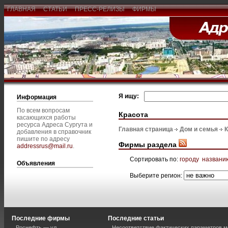
ГЛАВНАЯ
СТАТЬИ
ПРЕСС-РЕЛИЗЫ
ФИРМЫ
Я ищу:
Информация
По всем вопросам
Красота
касающихся работы
ресурса Адреса Сургута и
Главная страница
Дом и семья
К
добавления в справочник
пишите по адресу
Фирмы раздела
addressrus@mail.ru
.
Сортировать по:
городу
названи
Объявления
Выберите регион:
Последние фирмы
Последние статьи
Роснефть — ул.
Несоответствие фактических параметров м