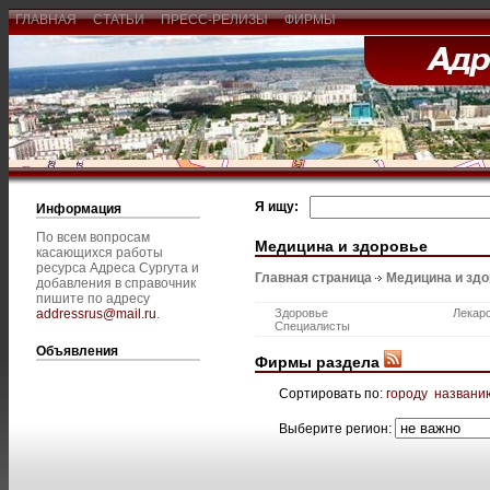
ГЛАВНАЯ
СТАТЬИ
ПРЕСС-РЕЛИЗЫ
ФИРМЫ
Я ищу:
Информация
По всем вопросам
Медицина и здоровье
касающихся работы
ресурса Адреса Сургута и
Главная страница
Медицина и зд
добавления в справочник
пишите по адресу
addressrus@mail.ru
.
Здоровье
Лекар
Специалисты
Объявления
Фирмы раздела
Сортировать по:
городу
названи
Выберите регион: