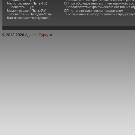
Магистральная (Пыть-Ях)
СП при обследовании эксплуатационного сос
Роснефть — ул.
Несоответствие фактического состояния о
Мамонтовская (Пыть-Ях)
СП по теплотехническим показателям
Роснефть — Западно-Усть-
Гостиничный комфорт и иллюзия предсказу
Балыкское месторождение
© 2013-
2026
Адреса Сургута