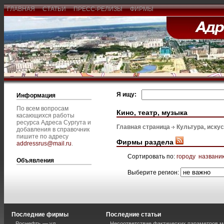
ГЛАВНАЯ
СТАТЬИ
ПРЕСС-РЕЛИЗЫ
ФИРМЫ
Я ищу:
Информация
По всем вопросам
Кино, театр, музыка
касающихся работы
ресурса Адреса Сургута и
Главная страница
Культура, иску
добавления в справочник
пишите по адресу
Фирмы раздела
addressrus@mail.ru
.
Сортировать по:
городу
названи
Объявления
Выберите регион:
Последние фирмы
Последние статьи
Роснефть — ул.
Несоответствие фактических параметров м