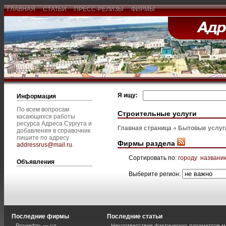
ГЛАВНАЯ
СТАТЬИ
ПРЕСС-РЕЛИЗЫ
ФИРМЫ
Я ищу:
Информация
По всем вопросам
Строительные услуги
касающихся работы
ресурса Адреса Сургута и
Главная страница
Бытовые услуг
добавления в справочник
пишите по адресу
Фирмы раздела
addressrus@mail.ru
.
Сортировать по:
городу
названи
Объявления
Выберите регион:
Последние фирмы
Последние статьи
Роснефть — ул.
Несоответствие фактических параметров м