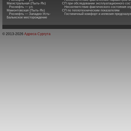
Магистральная (Пыть-Ях)
СП при обследовании эксплуатационного сос
Роснефть — ул.
Несоответствие фактического состояния о
Мамонтовская (Пыть-Ях)
СП по теплотехническим показателям
Роснефть — Западно-Усть-
Гостиничный комфорт и иллюзия предсказу
Балыкское месторождение
© 2013-
2026
Адреса Сургута