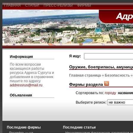
ГЛАВНАЯ
СТАТЬИ
ПРЕСС-РЕЛИЗЫ
ФИРМЫ
Я ищу:
Информация
По всем вопросам
Оружие, боеприпасы, амуниц
касающихся работы
ресурса Адреса Сургута и
Главная страница
Безопасность
добавления в справочник
пишите по адресу
Фирмы раздела
addressrus@mail.ru
.
Сортировать по:
городу
названи
Объявления
Выберите регион:
Последние фирмы
Последние статьи
Роснефть — ул.
Несоответствие фактических параметров м