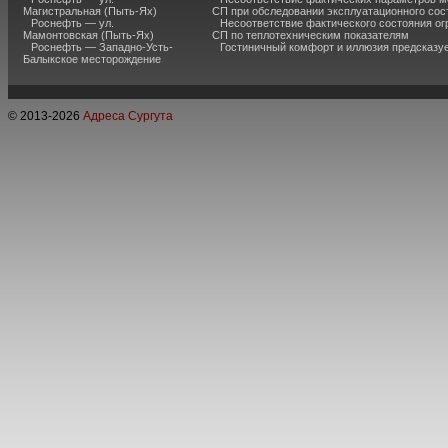
Магистральная (Пыть-Ях)
СП при обследовании эксплуатационного сос
Роснефть — ул.
Несоответствие фактического состояния о
Мамонтовская (Пыть-Ях)
СП по теплотехническим показателям
Роснефть — Западно-Усть-
Гостиничный комфорт и иллюзия предсказу
Балыкское месторождение
© 2013-
2026
Адреса Сургута